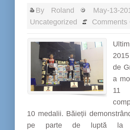
By
Roland
May-13-20
Uncategorized
Comments 
Ulti
2015
de G
a mob
11 s
compe
10 medalii. Băieții demonstrân
pe parte de luptă la s