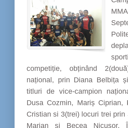
MMA
Sep
Poli
depla
spo
competiție, obținând 2(dou
național, prin Diana Belbița ș
titluri de vice-campion națion
Dusa Cozmin, Mariș Ciprian, P
Cristian si 3(trei) locuri trei pr
Marian și Becea Nicușor. 