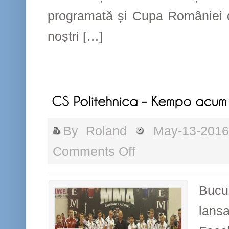
programată și Cupa României d
noștri […]
By
Roland
May-13-201
on
Comments Off
CS
Politehnica
–
Buc
Kempo
lansa
acum
si