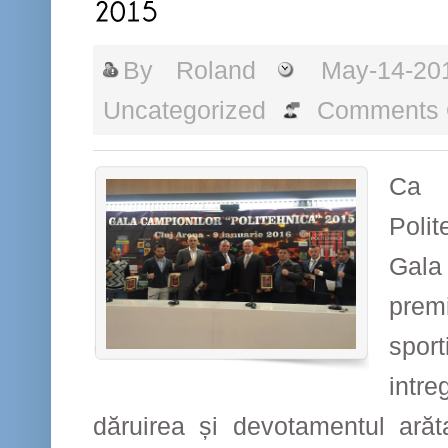
By
Roland
May-14-20
Uncategorized
Comments 
Ca 
Poli
Gala
prem
spor
intr
dăruirea și devotamentul arăt