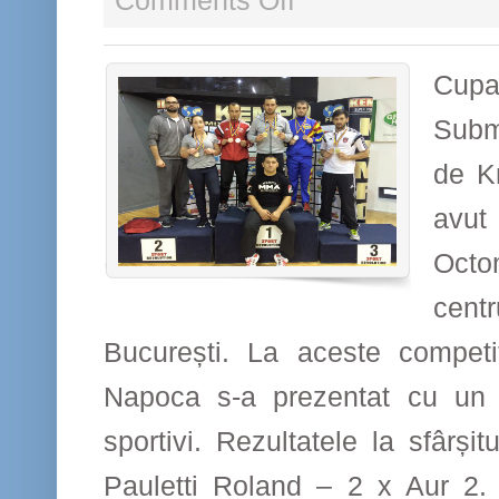
Comments Off
CS
Politehnica
din
Cu
nou
Subm
pe
podium
de K
avut
Oct
cent
București. La aceste competiț
Napoca s-a prezentat cu un l
sportivi. Rezultatele la sfârșitu
Pauletti Roland – 2 x Aur 2. 