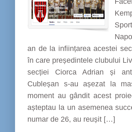
Face
pe
Kemp
Facebook
Spor
Napo
an de la inființarea acestei se
în care președintele clubului Li
secției Ciorca Adrian și ant
Cubleșan s-au așezat la masă
moment au gândit acest proiec
așteptau la un asemenea succes,
numar de 26, au reușit […]