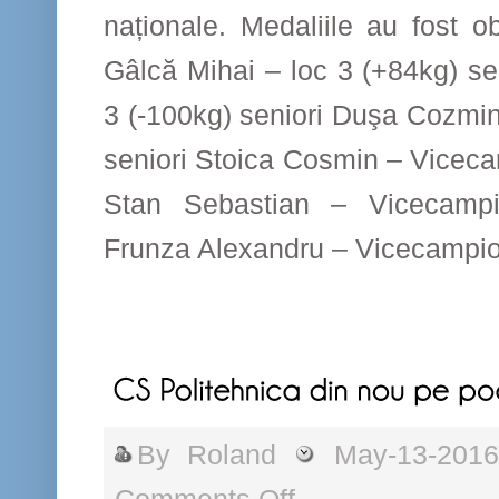
naționale. Medaliile au fost ob
Gâlcă Mihai – loc 3 (+84kg) seni
3 (-100kg) seniori Duşa Cozmi
seniori Stoica Cosmin – Viceca
Stan Sebastian – Vicecampi
Frunza Alexandru – Vicecampi
By
Roland
May-13-201
on